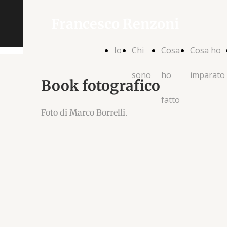
Francesco Renzoni
Io
Chi
Cosa
Cosa ho
sono
ho
imparato
Book fotografico
fatto
Foto di Marco Borrelli.